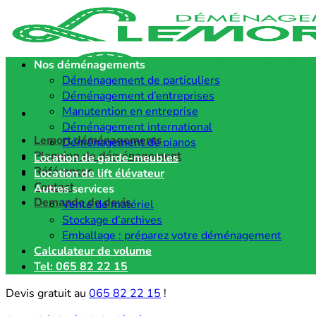
Passer
au
contenu
Nos déménagements
Déménagement de particuliers
Déménagement d’entreprises
Manutention en entreprise
Déménagement international
Lemort déménagements
Déménagement de pianos
Planning de déménagement
Location de garde-meubles
Références
Location de lift élévateur
Contact
Autres services
Demande de devis
Vente de matériel
Stockage d’archives
Emballage : préparez votre déménagement
Calculateur de volume
Tel: 065 82 22 15
Devis gratuit au
065 82 22 15
!