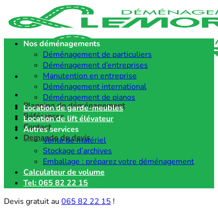
Passer
au
contenu
Nos déménagements
Déménagement de particuliers
Déménagement d’entreprises
Manutention en entreprise
Déménagement international
Lemort déménagements
Déménagement de pianos
Planning de déménagement
Location de garde-meubles
Références
Location de lift élévateur
Contact
Autres services
Demande de devis
Vente de matériel
Stockage d’archives
Emballage : préparez votre déménagement
Calculateur de volume
Tel: 065 82 22 15
Devis gratuit au
065 82 22 15
!