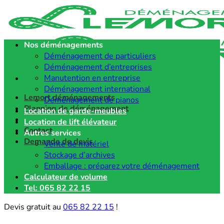
Passer
au
contenu
Nos déménagements
Déménagement de particuliers
Déménagement d’entreprises
Manutention en entreprise
Déménagement international
Lemort déménagements
Déménagement de pianos
Planning de déménagement
Location de garde-meubles
Références
Location de lift élévateur
Contact
Autres services
Demande de devis
Vente de matériel
Stockage d’archives
Emballage : préparez votre déménagement
Calculateur de volume
Tel: 065 82 22 15
Devis gratuit au
065 82 22 15
!