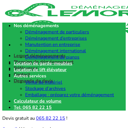
Passer
au
contenu
Nos déménagements
Déménagement de particuliers
Déménagement d’entreprises
Manutention en entreprise
Déménagement international
Lemort déménagements
Déménagement de pianos
Planning de déménagement
Location de garde-meubles
Références
Location de lift élévateur
Contact
Autres services
Demande de devis
Vente de matériel
Stockage d’archives
Emballage : préparez votre déménagement
Calculateur de volume
Tel: 065 82 22 15
Devis gratuit au
065 82 22 15
!