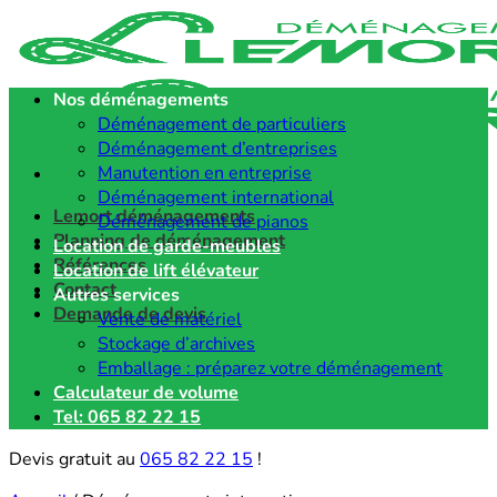
Passer
au
contenu
Nos déménagements
Déménagement de particuliers
Déménagement d’entreprises
Manutention en entreprise
Déménagement international
Lemort déménagements
Déménagement de pianos
Planning de déménagement
Location de garde-meubles
Références
Location de lift élévateur
Contact
Autres services
Demande de devis
Vente de matériel
Stockage d’archives
Emballage : préparez votre déménagement
Calculateur de volume
Tel: 065 82 22 15
Devis gratuit au
065 82 22 15
!