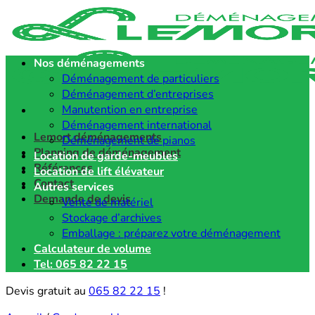
Passer
au
contenu
Nos déménagements
Déménagement de particuliers
Déménagement d’entreprises
Manutention en entreprise
Déménagement international
Lemort déménagements
Déménagement de pianos
Planning de déménagement
Location de garde-meubles
Références
Location de lift élévateur
Contact
Autres services
Demande de devis
Vente de matériel
Stockage d’archives
Emballage : préparez votre déménagement
Calculateur de volume
Tel: 065 82 22 15
Devis gratuit au
065 82 22 15
!