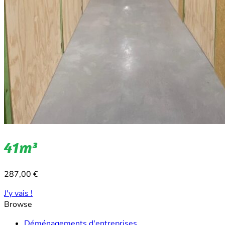
41m³
287,00
€
J'y vais !
Browse
Déménagements d'entreprises