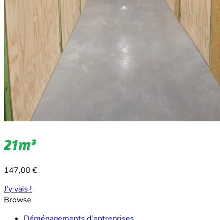
21m³
147,00
€
J'y vais !
Browse
Déménagements d'entreprises