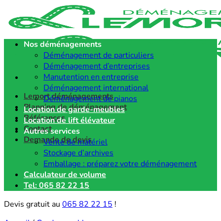
Passer
au
contenu
Nos déménagements
Déménagement de particuliers
Déménagement d’entreprises
Manutention en entreprise
Déménagement international
Lemort déménagements
Déménagement de pianos
Planning de déménagement
Location de garde-meubles
Références
Location de lift élévateur
Contact
Autres services
Demande de devis
Vente de matériel
Stockage d’archives
Emballage : préparez votre déménagement
Calculateur de volume
Tel: 065 82 22 15
Devis gratuit au
065 82 22 15
!