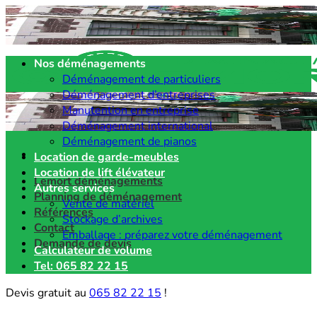
Passer
au
contenu
Nos déménagements
Déménagement de particuliers
Déménagement d’entreprises
Manutention en entreprise
Déménagement international
Déménagement de pianos
Location de garde-meubles
Location de lift élévateur
Lemort déménagements
Autres services
Planning de déménagement
Vente de matériel
Références
Stockage d’archives
Contact
Emballage : préparez votre déménagement
Demande de devis
Calculateur de volume
Tel: 065 82 22 15
Devis gratuit au
065 82 22 15
!