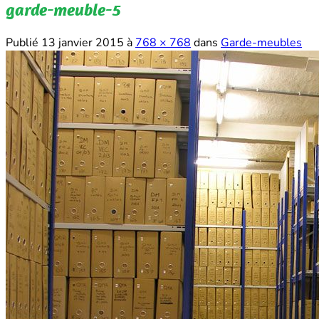
garde-meuble-5
Publié
13 janvier 2015
à
768 × 768
dans
Garde-meubles