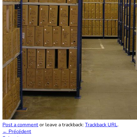
Post a comment
or leave a trackback:
Trackback URL
.
←
Précédent