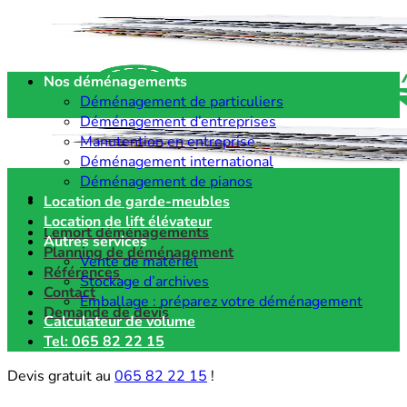
Passer
au
contenu
Nos déménagements
Déménagement de particuliers
Déménagement d’entreprises
Manutention en entreprise
Déménagement international
Déménagement de pianos
Location de garde-meubles
Location de lift élévateur
Lemort déménagements
Autres services
Planning de déménagement
Vente de matériel
Références
Stockage d’archives
Contact
Emballage : préparez votre déménagement
Demande de devis
Calculateur de volume
Tel: 065 82 22 15
Devis gratuit au
065 82 22 15
!