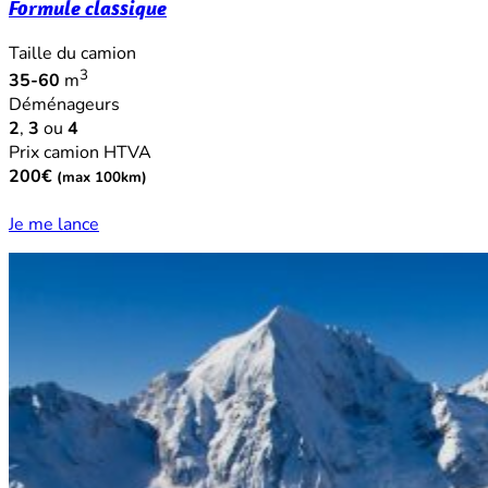
Formule classique
Taille du camion
3
35-60
m
Déménageurs
2
,
3
ou
4
Prix camion HTVA
200€
(max 100km)
Je me lance