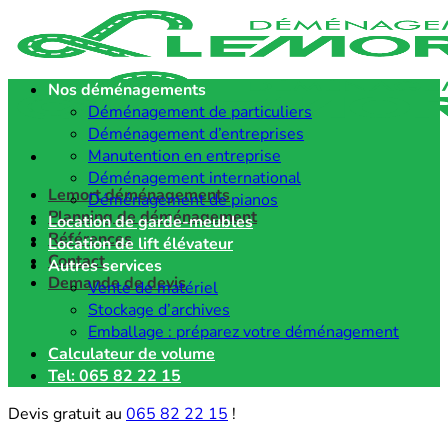
Passer
au
contenu
Nos déménagements
Déménagement de particuliers
Déménagement d’entreprises
Manutention en entreprise
Déménagement international
Lemort déménagements
Déménagement de pianos
Planning de déménagement
Location de garde-meubles
Références
Location de lift élévateur
Contact
Autres services
Demande de devis
Vente de matériel
Stockage d’archives
Emballage : préparez votre déménagement
Calculateur de volume
Tel: 065 82 22 15
Devis gratuit au
065 82 22 15
!